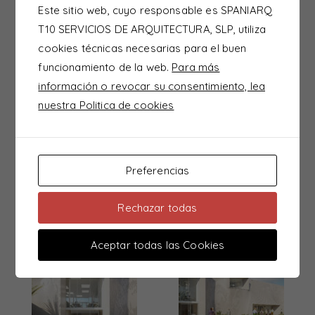
Este sitio web, cuyo responsable es SPANIARQ
caras: la madera del casco y la tela de las velas,
T10 SERVICIOS DE ARQUITECTURA, SLP, utiliza
conciliando dos acabados diferentes, uno para cada
cookies técnicas necesarias para el buen
fachada. Ambas pieles funcionan como elementos de
funcionamiento de la web.
Para más
protección solar y control lumínico que garantizan el
información o revocar su consentimiento, lea
confort dentro del edificio.
nuestra Politica de cookies
La planta baja alberga gimnasio y salas
multifuncionales para la práctica de actividades
relajantes como yoga y pilates pensadas para el uso
Preferencias
y disfrute de los empleados en una apuesta por
entender el Proyecto Ítaca como algo que va mucho
Rechazar todas
más allá de un simple edificio de oficinas.
Aceptar todas las Cookies