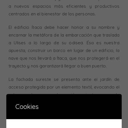
a nuevos espacios más eficientes y productivos
centrados en el bienestar de las personas.
El edificio Ítaca debe hacer honor a su nombre y
encarnar la metáfora de la embarcación que traslada
a Ulises a lo largo de su odisea. Ésa es nuestra
apuesta, construir un barco en lugar de un edificio, la
nave que nos llevará a Ítaca, que nos protegerá en el
trayecto y nos garantizará llegar a buen puerto.
La fachada sureste se presenta ante el jardín de
acceso protegida por un elemento textil, evocando el
velamen de una embarcación, mientras que la
fachada noroeste toma el aspecto del casco de una
Cookies
nave al mismo tiempo que se erige como un
elemento escultórico. La elección de materiales
simboliza la materialidad náutica, un edificio con dos