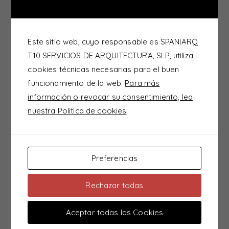
Superficie:
300m2
Este sitio web, cuyo responsable es SPANIARQ
Arquitectos:
T10 SERVICIOS DE ARQUITECTURA, SLP, utiliza
Francisco Buenaventura Santisteban Serrano
cookies técnicas necesarias para el buen
José Luis Pérez Halcón
funcionamiento de la web.
Para más
información o revocar su consentimiento, lea
Formando parte del Plan de Mejoras de la
nuestra Politica de cookies
Accesibilidad del Parque de Atracciones Isla Mágica
esta pasarela peatonal conecta dos zonas hasta
entonces no tenían relación alguna ‘La Fuente de la
Juventud‘ o zona infantil con ‘Sevilla Puerto de Indias‘
Preferencias
la zona de restauración y atracciones refrescantes.
Rechazar todas
Aceptar todas las Cookies