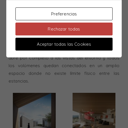
espacios cada uno de los cuales generan un único
volumen que están entrelazados y conectados por un
Preferencias
único espacio exterior que actúa de plaza. Desde el
Rechazar todas
acceso la vivienda queda perfectamente integrada en
el medio natural.
Aceptar todas las Cookies
Por contraposición en la planta inferior la vivienda se
abre por completo a las vistas del entorno y todos
los volúmenes quedan conectados en un amplio
espacio donde no existe límite físico entre las
estancias.