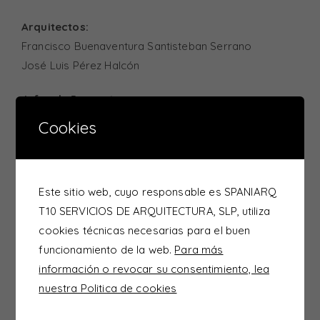
Arquitectos:
Francisco Buenaventura Santisteban Serrano
José Luis Pérez Halcón
Jefes de Proyecto:
Antonio Laguna
Cookies
Jacobo Otero
Colaboradores:
María Cimiano
Este sitio web, cuyo responsable es SPANIARQ
Fernando Prieto
T10 SERVICIOS DE ARQUITECTURA, SLP, utiliza
cookies técnicas necesarias para el buen
La propuesta se basa en el contraste de formas de
funcionamiento de la web.
Para más
entender la vivienda:
información o revocar su consentimiento, lea
nuestra Politica de cookies
La pequeña escala se apodera de la vivienda a cota
de acceso. Nace de la agrupación de pequeños