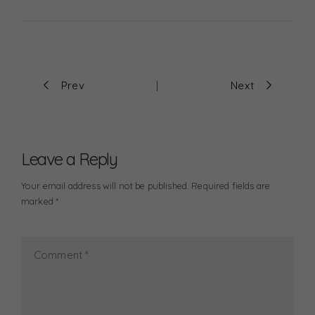
P
Prev
Next
|
o
s
Leave a Reply
t
Your email address will not be published. Required fields are
marked *
n
a
v