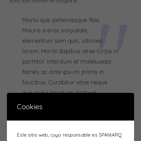
"
nulla, non laoreet mi congue in.
Morbi quis pellentesque felis.
Mauris a eros vulputate,
elementum sem quis, ultricies
lorem. Morbi dapibus vitae turpis in
porttitor. Interdum et malesuada
fames ac ante ipsum primis in
faucibus. Curabitur vitae neque
quis nulla tincidunt eleifend.
Cookies
Donec eros urna, tincidunt a sapien et, aliquam
elementum nulla. Nullam quis efficitur eros. Donec
rhoncus lorem quis nibh placerat commodo. Integer
Este sitio web, cuyo responsable es SPANIARQ
lacinia congue nibh, a tincidunt erat euismod sed.