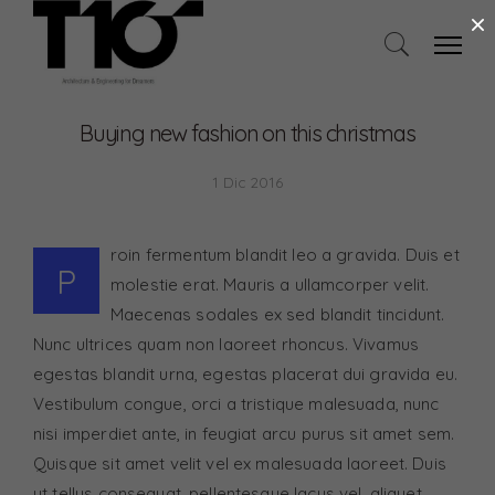
×
Buying new fashion on this christmas
1 Dic 2016
roin fermentum blandit leo a gravida. Duis et
P
molestie erat. Mauris a ullamcorper velit.
Maecenas sodales ex sed blandit tincidunt.
Nunc ultrices quam non laoreet rhoncus. Vivamus
egestas blandit urna, egestas placerat dui gravida eu.
Vestibulum congue, orci a tristique malesuada, nunc
nisi imperdiet ante, in feugiat arcu purus sit amet sem.
Quisque sit amet velit vel ex malesuada laoreet. Duis
ut tellus consequat, pellentesque lacus vel, aliquet