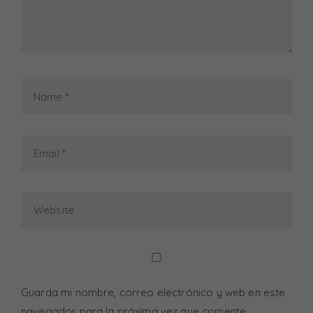
i
g
a
t
i
o
n
Guarda mi nombre, correo electrónico y web en este
navegador para la próxima vez que comente.