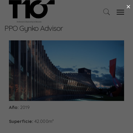
×
PPO Gynko Advisor
Año:
2019
Superficie:
42.000m²